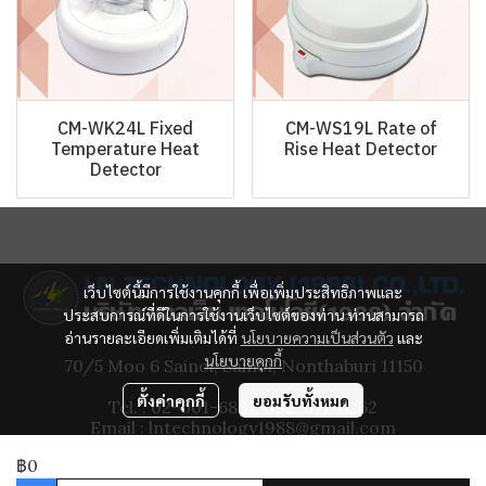
CM-WK24L Fixed
CM-WS19L Rate of
Temperature Heat
Rise Heat Detector
Detector
เว็บไซต์นี้มีการใช้งานคุกกี้ เพื่อเพิ่มประสิทธิภาพและ
ประสบการณ์ที่ดีในการใช้งานเว็บไซต์ของท่าน ท่านสามารถ
อ่านรายละเอียดเพิ่มเติมได้ที่
นโยบายความเป็นส่วนตัว
และ
นโยบายคุกกี้
70/5 Moo 6 Sainoi, Sainoi, Nonthaburi 11150
ตั้งค่าคุกกี้
ยอมรับทั้งหมด
Tel. : 02-001-6887, 092-871-6262
Email : lntechnology1988@gmail.com
฿0