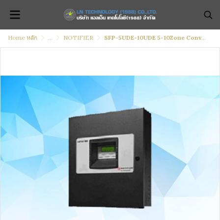
Home หลัก
...
NOTIFIER
SFP-5UDE-10UDE 5-10Zone Conventional Fire Alarm Control Panel, 24VDC, 220VAC.