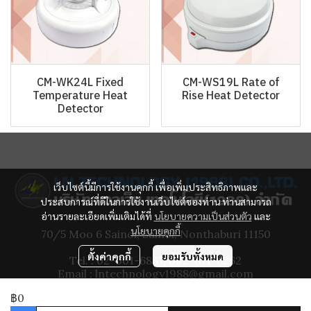
CM-WK24L Fixed
CM-WS19L Rate of
Temperature Heat
Rise Heat Detector
Detector
เว็บไซต์นี้มีการใช้งานคุกกี้ เพื่อเพิ่มประสิทธิภาพและ
ประสบการณ์ที่ดีในการใช้งานเว็บไซต์ของท่าน ท่านสามารถ
อ่านรายละเอียดเพิ่มเติมได้ที่
นโยบายความเป็นส่วนตัว
และ
นโยบายคุกกี้
70/5 Moo 6 Sainoi, Sainoi, Nonthaburi 11150
ตั้งค่าคุกกี้
ยอมรับทั้งหมด
Tel. : 02-001-6887, 092-871-6262
Email : lntechnology1988@gmail.com
฿0