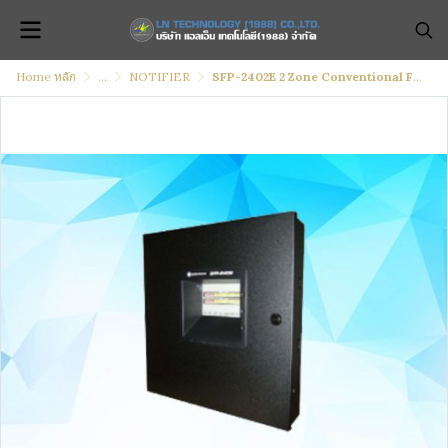
Home หลัก
...
NOTIFIER
SFP-2402E 2 Zone Conventional Fire Alarm Control Panel, 24VDC, 220VAC.