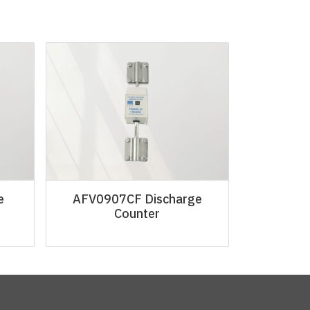
e
AFV0907CF Discharge
Counter