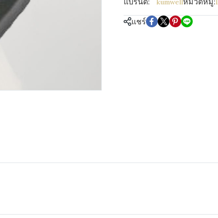
แบรนด์:
หมวดหมู่:
kumwell
แชร์